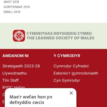
AWST 2015
GORFFENNAF 2015
EBRILL 2015
AMDANOM NI
Y CYMRODYR
Strategaeth 2023-28
Cymrodyr Cyfredol
Llywodraethu
Esbonio’r gymrodoriaeth
Tîm Staff
Cyn Gymrodyr
RYGC Hafan
×
Canllawiau brandio
Mae'r wefan hon yn
defnyddio cwcis
Ein Hanes