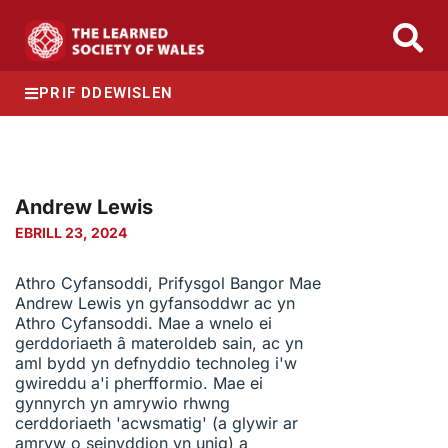
PRIF DDEWISLEN
Andrew Lewis
EBRILL 23, 2024
Athro Cyfansoddi, Prifysgol Bangor Mae
Andrew Lewis yn gyfansoddwr ac yn
Athro Cyfansoddi. Mae a wnelo ei
gerddoriaeth â materoldeb sain, ac yn
aml bydd yn defnyddio technoleg i'w
gwireddu a'i pherfformio. Mae ei
gynnyrch yn amrywio rhwng
cerddoriaeth 'acwsmatig' (a glywir ar
amryw o seinyddion yn unig) a