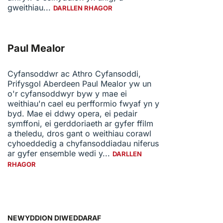
gweithiau...
DARLLEN RHAGOR
Paul Mealor
Cyfansoddwr ac Athro Cyfansoddi,
Prifysgol Aberdeen Paul Mealor yw un
o'r cyfansoddwyr byw y mae ei
weithiau'n cael eu perfformio fwyaf yn y
byd. Mae ei ddwy opera, ei pedair
symffoni, ei gerddoriaeth ar gyfer ffilm
a theledu, dros gant o weithiau corawl
cyhoeddedig a chyfansoddiadau niferus
ar gyfer ensemble wedi y...
DARLLEN
RHAGOR
NEWYDDION DIWEDDARAF