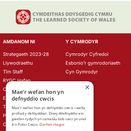
AMDANOM NI
Y CYMRODYR
Strategaeth 2023-28
Cymrodyr Cyfredol
Llywodraethu
Esbonio’r gymrodoriaeth
Tîm Staff
Cyn Gymrodyr
RYGC Hafan
×
Canllawiau brandio
Mae'r wefan hon yn
Ein Hanes
defnyddio cwcis
Telerau ac Amodau
Mae'r wefan hon yn defnyddio cwcis i wella
profiad y defnyddiwr. Drwy ddefnyddio ein
Polisi Preifatrwydd
gwefan rydych yn caniatáu bob cwci yn unol
Cysylltu â ni
â'n Polisi Cwcis.
Darllen rhagor