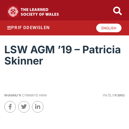
PRIF DDEWISLEN
ENGLISH
LSW AGM ’19 – Patricia
Skinner
RHANNU'R
CYNNWYS HWN
YN ÔL
I'R BRIG