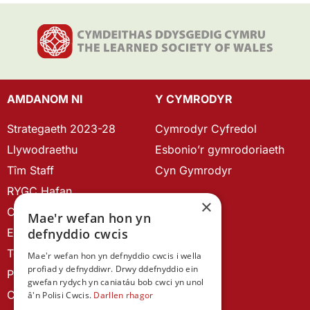
AMDANOM NI
Y CYMRODYR
Strategaeth 2023-28
Cymrodyr Cyfredol
Llywodraethu
Esbonio’r gymrodoriaeth
Tîm Staff
Cyn Gymrodyr
RYGC Hafan
×
Canllawiau brandio
Mae'r wefan hon yn
defnyddio cwcis
Ein Hanes
Telerau ac Amodau
Mae'r wefan hon yn defnyddio cwcis i wella
profiad y defnyddiwr. Drwy ddefnyddio ein
Polisi Preifatrwydd
gwefan rydych yn caniatáu bob cwci yn unol
Cysylltu â ni
â'n Polisi Cwcis.
Darllen rhagor