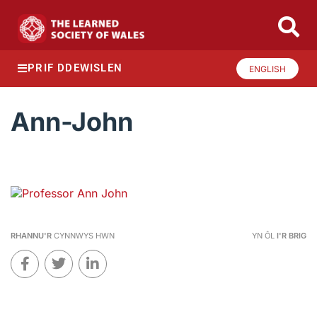
PRIF DDEWISLEN
ENGLISH
Ann-John
RHANNU'R
CYNNWYS HWN
YN ÔL
I'R BRIG