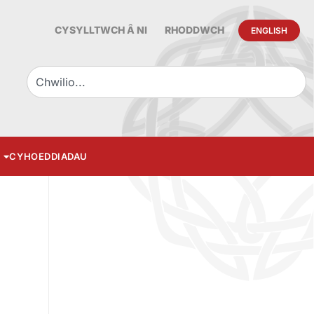
CYSYLLTWCH Â NI
RHODDWCH
ENGLISH
CYHOEDDIADAU