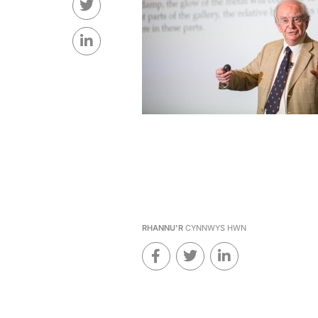
RHANNU'R
CYNNWYS HWN