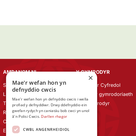
AMDANOM NI
Y CYMRODYR
×
Mae'r wefan hon yn
Strategaeth 2023-28
Cymrodyr Cyfredol
defnyddio cwcis
Llywodraethu
Esbonio’r gymrodoriaeth
Mae'r wefan hon yn defnyddio cwcis i wella
Tîm Staff
Cyn Gymrodyr
profiad y defnyddiwr. Drwy ddefnyddio ein
gwefan rydych yn caniatáu bob cwci yn unol
RYGC Hafan
â'n Polisi Cwcis.
Darllen rhagor
Canllawiau brandio
CWBL ANGENRHEIDIOL
Ein Hanes