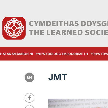
HAFAN
AMDANON NI
NEWYDDION
CYMRODORIAETH
RHWYDW
JMT
EN