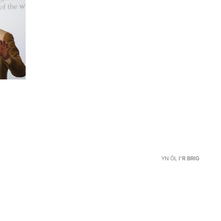
YN ÔL
I'R BRIG