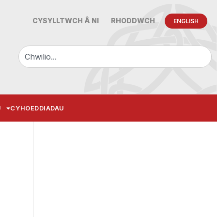
CYSYLLTWCH Â NI
RHODDWCH
ENGLISH
U
CYHOEDDIADAU