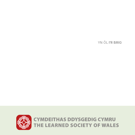
YN ÔL
I'R BRIG