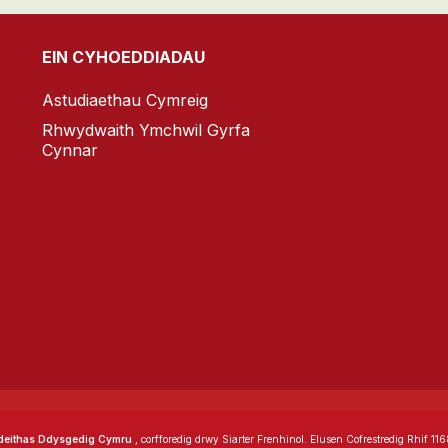
EIN CYHOEDDIADAU
Astudiaethau Cymreig
Rhwydwaith Ymchwil Gyrfa
Cynnar
eithas Ddysgedig Cymru
, corfforedig drwy Siarter Frenhinol. Elusen Cofrestredig Rhif 11