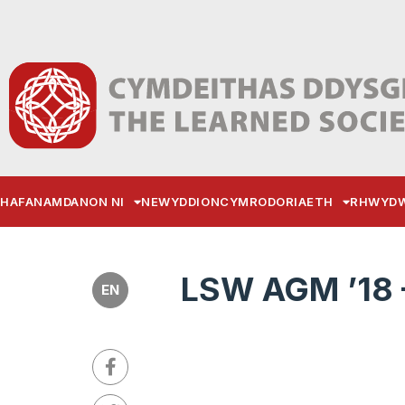
HAFAN
AMDANON NI
NEWYDDION
CYMRODORIAETH
RHWYDW
LSW AGM ’18 
EN