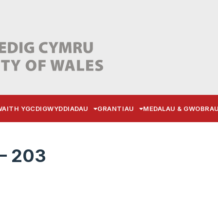
AITH YGC
DIGWYDDIADAU
GRANTIAU
MEDALAU & GWOBRA
– 203