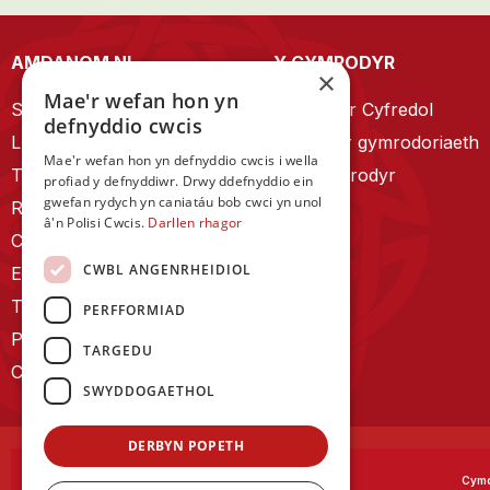
AMDANOM NI
Y CYMRODYR
×
Mae'r wefan hon yn
Strategaeth 2023-28
Cymrodyr Cyfredol
defnyddio cwcis
Llywodraethu
Esbonio’r gymrodoriaeth
Mae'r wefan hon yn defnyddio cwcis i wella
Tîm Staff
Cyn Gymrodyr
profiad y defnyddiwr. Drwy ddefnyddio ein
gwefan rydych yn caniatáu bob cwci yn unol
RYGC Hafan
â'n Polisi Cwcis.
Darllen rhagor
Canllawiau brandio
CWBL ANGENRHEIDIOL
Ein Hanes
Telerau ac Amodau
PERFFORMIAD
Polisi Preifatrwydd
TARGEDU
Cysylltu â ni
SWYDDOGAETHOL
DERBYN POPETH
Cymd