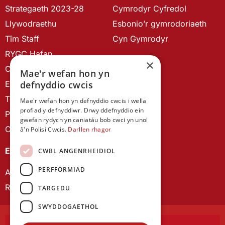
Strategaeth 2023-28
Cymrodyr Cyfredol
Llywodraethu
Esbonio’r gymrodoriaeth
Tîm Staff
Cyn Gymrodyr
RYGC Hafan
×
Canllawiau brandio
Mae'r wefan hon yn
Ein Hanes
defnyddio cwcis
Telerau ac Amodau
Mae'r wefan hon yn defnyddio cwcis i wella
profiad y defnyddiwr. Drwy ddefnyddio ein
Polisi Preifatrwydd
gwefan rydych yn caniatáu bob cwci yn unol
Cysylltu â ni
â'n Polisi Cwcis.
Darllen rhagor
EIN CYHOEDDIADAU
CWBL ANGENRHEIDIOL
PERFFORMIAD
Astudiaethau Cymreig
Rhwydwaith Ymchwil Gyrfa Cynnar
TARGEDU
SWYDDOGAETHOL