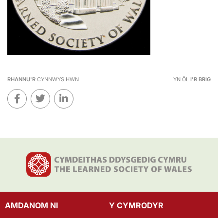
RHANNU'R
CYNNWYS HWN
YN ÔL
I'R BRIG
AMDANOM NI
Y CYMRODYR