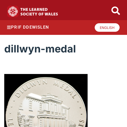
PRIF DDEWISLEN
ENGLISH
dillwyn-medal