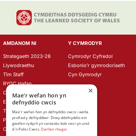
AMDANOM NI
Y CYMRODYR
Strategaeth 2023-28
Cymrodyr Cyfredol
Llywodraethu
Esbonio’r gymrodoriaeth
Tîm Staff
Cyn Gymrodyr
RYGC Hafan
×
Canllawiau brandio
Mae'r wefan hon yn
Ein Hanes
defnyddio cwcis
Telerau ac Amodau
Mae'r wefan hon yn defnyddio cwcis i wella
profiad y defnyddiwr. Drwy ddefnyddio ein
Polisi Preifatrwydd
gwefan rydych yn caniatáu bob cwci yn unol
Cysylltu â ni
â'n Polisi Cwcis.
Darllen rhagor