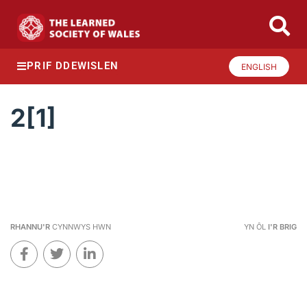
PRIF DDEWISLEN
ENGLISH
2[1]
RHANNU'R
CYNNWYS HWN
YN ÔL
I'R BRIG