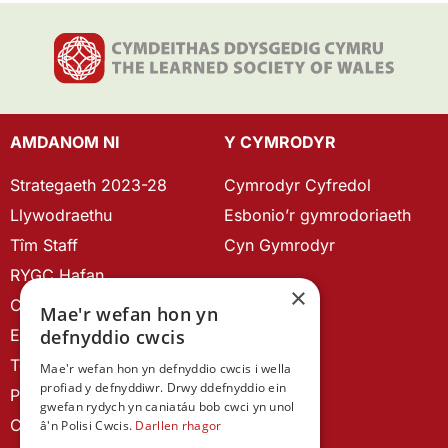
AMDANOM NI
Y CYMRODYR
Strategaeth 2023-28
Cymrodyr Cyfredol
Llywodraethu
Esbonio’r gymrodoriaeth
Tîm Staff
Cyn Gymrodyr
RYGC Hafan
×
Canllawiau brandio
Mae'r wefan hon yn
Ein Hanes
defnyddio cwcis
Telerau ac Amodau
Mae'r wefan hon yn defnyddio cwcis i wella
profiad y defnyddiwr. Drwy ddefnyddio ein
Polisi Preifatrwydd
gwefan rydych yn caniatáu bob cwci yn unol
Cysylltu â ni
â'n Polisi Cwcis.
Darllen rhagor