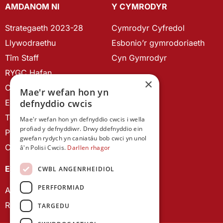
AMDANOM NI
Y CYMRODYR
Strategaeth 2023-28
Cymrodyr Cyfredol
Llywodraethu
Esbonio’r gymrodoriaeth
Tîm Staff
Cyn Gymrodyr
RYGC Hafan
×
Canllawiau brandio
Mae'r wefan hon yn
Ein Hanes
defnyddio cwcis
Telerau ac Amodau
Mae'r wefan hon yn defnyddio cwcis i wella
profiad y defnyddiwr. Drwy ddefnyddio ein
Polisi Preifatrwydd
gwefan rydych yn caniatáu bob cwci yn unol
Cysylltu â ni
â'n Polisi Cwcis.
Darllen rhagor
EIN CYHOEDDIADAU
CWBL ANGENRHEIDIOL
PERFFORMIAD
Astudiaethau Cymreig
Rhwydwaith Ymchwil Gyrfa Cynnar
TARGEDU