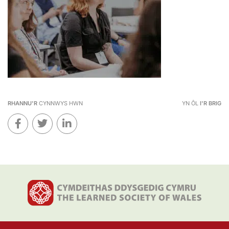
RHANNU'R
CYNNWYS HWN
YN ÔL
I'R BRIG