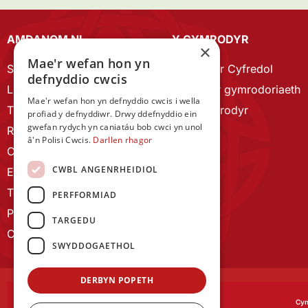
AMDANOM NI
Y CYMRODYR
×
Mae'r wefan hon yn
Strategaeth 2023-28
Cymrodyr Cyfredol
defnyddio cwcis
Llywodraethu
Esbonio’r gymrodoriaeth
Mae'r wefan hon yn defnyddio cwcis i wella
Tîm Staff
Cyn Gymrodyr
profiad y defnyddiwr. Drwy ddefnyddio ein
gwefan rydych yn caniatáu bob cwci yn unol
RYGC Hafan
â'n Polisi Cwcis.
Darllen rhagor
Canllawiau brandio
CWBL ANGENRHEIDIOL
Ein Hanes
Telerau ac Amodau
PERFFORMIAD
Polisi Preifatrwydd
TARGEDU
Cysylltu â ni
SWYDDOGAETHOL
DERBYN POPETH
Cym