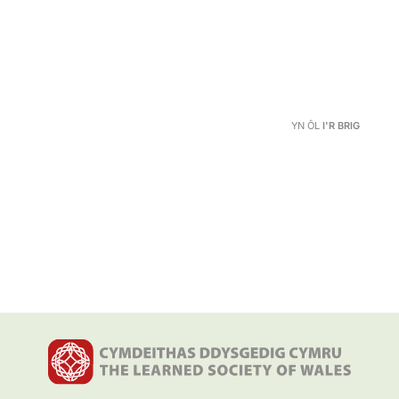
YN ÔL
I'R BRIG