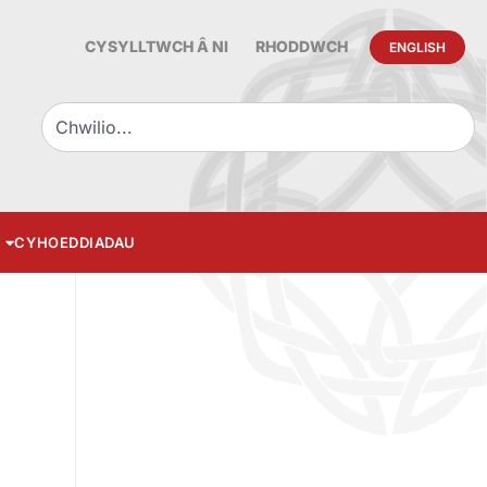
CYSYLLTWCH Â NI
RHODDWCH
ENGLISH
CYHOEDDIADAU