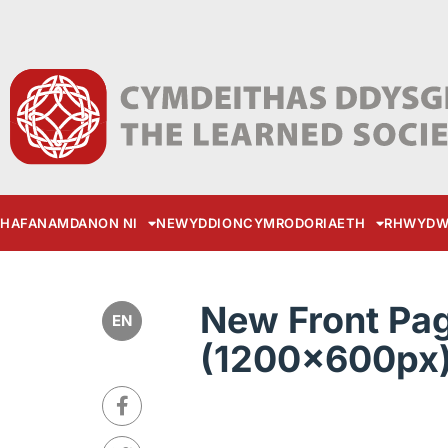
HAFAN
AMDANON NI
NEWYDDION
CYMRODORIAETH
RHWYDW
New Front Pa
EN
(1200x600px