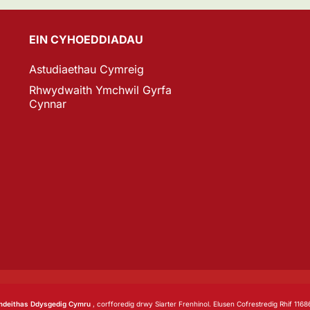
EIN CYHOEDDIADAU
Astudiaethau Cymreig
Rhwydwaith Ymchwil Gyrfa
Cynnar
deithas Ddysgedig Cymru
, corfforedig drwy Siarter Frenhinol. Elusen Cofrestredig Rhif 1168