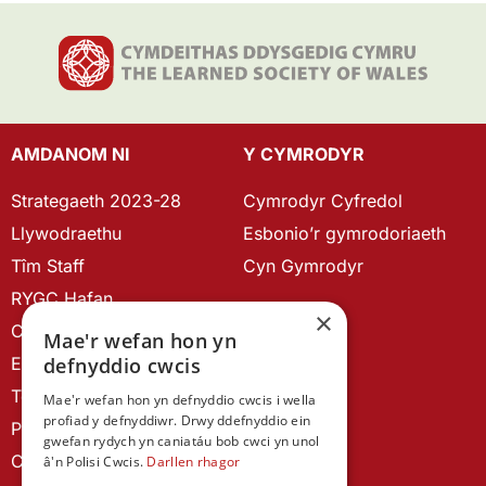
AMDANOM NI
Y CYMRODYR
Strategaeth 2023-28
Cymrodyr Cyfredol
Llywodraethu
Esbonio’r gymrodoriaeth
Tîm Staff
Cyn Gymrodyr
RYGC Hafan
×
Canllawiau brandio
Mae'r wefan hon yn
Ein Hanes
defnyddio cwcis
Telerau ac Amodau
Mae'r wefan hon yn defnyddio cwcis i wella
profiad y defnyddiwr. Drwy ddefnyddio ein
Polisi Preifatrwydd
gwefan rydych yn caniatáu bob cwci yn unol
Cysylltu â ni
â'n Polisi Cwcis.
Darllen rhagor