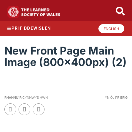
PRIF DDEWISLEN
ENGLISH
New Front Page Main
Image (800x400px) (2)
RHANNU'R
CYNNWYS HWN
YN ÔL
I'R BRIG