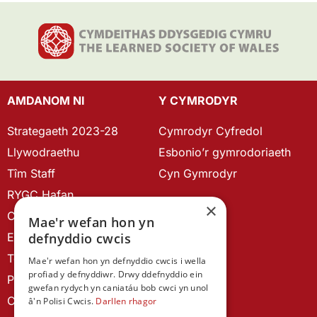
AMDANOM NI
Y CYMRODYR
Strategaeth 2023-28
Cymrodyr Cyfredol
Llywodraethu
Esbonio’r gymrodoriaeth
Tîm Staff
Cyn Gymrodyr
RYGC Hafan
×
Canllawiau brandio
Mae'r wefan hon yn
Ein Hanes
defnyddio cwcis
Telerau ac Amodau
Mae'r wefan hon yn defnyddio cwcis i wella
profiad y defnyddiwr. Drwy ddefnyddio ein
Polisi Preifatrwydd
gwefan rydych yn caniatáu bob cwci yn unol
Cysylltu â ni
â'n Polisi Cwcis.
Darllen rhagor