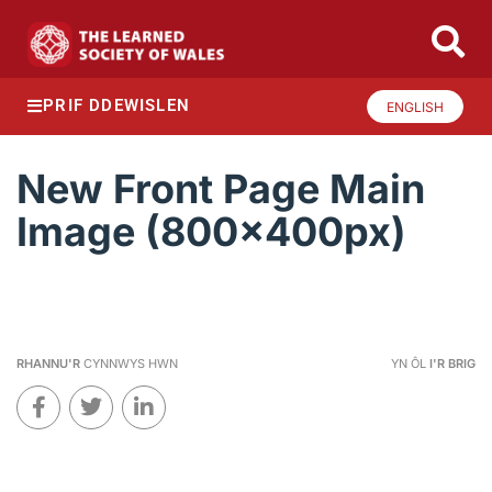
PRIF DDEWISLEN
ENGLISH
New Front Page Main
Image (800x400px)
RHANNU'R
CYNNWYS HWN
YN ÔL
I'R BRIG