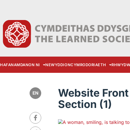
HAFAN
AMDANON NI
NEWYDDION
CYMRODORIAETH
RHWYDW
Website Front
EN
Section (1)