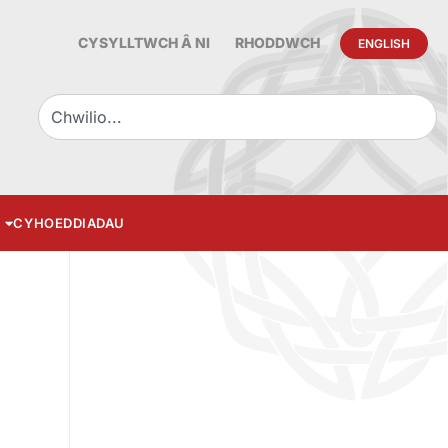
CYSYLLTWCH Â NI
RHODDWCH
ENGLISH
CYHOEDDIADAU