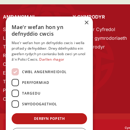
AMDANOM NI
Y CYMRODYR
×
Mae'r wefan hon yn
Strategaeth 2023-28
Cymrodyr Cyfredol
defnyddio cwcis
Llywodraethu
Esbonio’r gymrodoriaeth
Mae'r wefan hon yn defnyddio cwcis i wella
Tîm Staff
Cyn Gymrodyr
profiad y defnyddiwr. Drwy ddefnyddio ein
gwefan rydych yn caniatáu bob cwci yn unol
RYGC Hafan
â'n Polisi Cwcis.
Darllen rhagor
Canllawiau brandio
CWBL ANGENRHEIDIOL
Ein Hanes
Telerau ac Amodau
PERFFORMIAD
Polisi Preifatrwydd
TARGEDU
Cysylltu â ni
SWYDDOGAETHOL
DERBYN POPETH
Cym