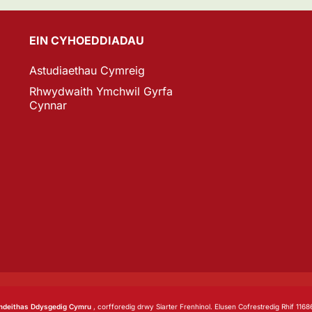
EIN CYHOEDDIADAU
Astudiaethau Cymreig
Rhwydwaith Ymchwil Gyrfa
Cynnar
deithas Ddysgedig Cymru
, corfforedig drwy Siarter Frenhinol. Elusen Cofrestredig Rhif 1168