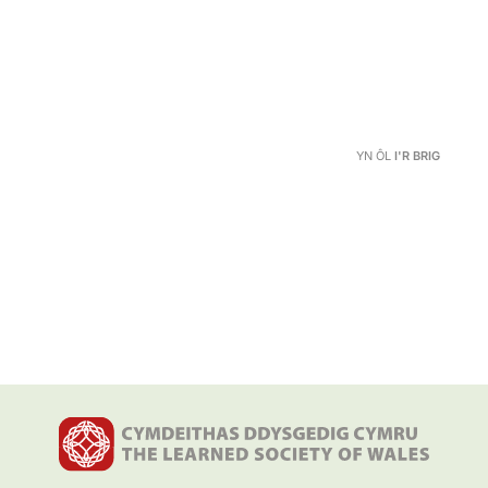
YN ÔL
I'R BRIG