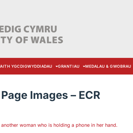
AITH YGC
DIGWYDDIADAU
GRANTIAU
MEDALAU & GWOBRAU
 Page Images – ECR