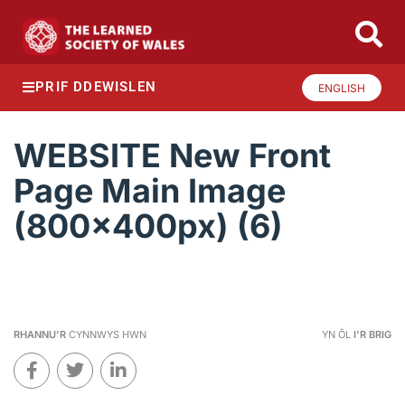
PRIF DDEWISLEN
ENGLISH
WEBSITE New Front
Page Main Image
(800x400px) (6)
RHANNU'R
CYNNWYS HWN
YN ÔL
I'R BRIG