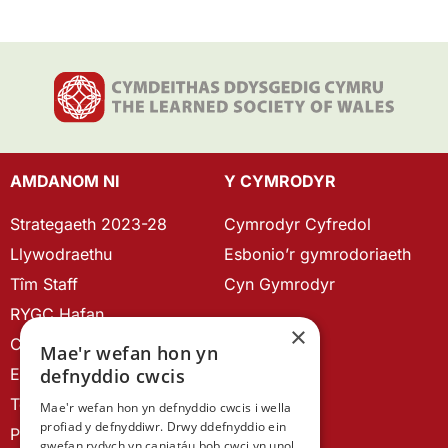
AMDANOM NI
Y CYMRODYR
Strategaeth 2023-28
Cymrodyr Cyfredol
Llywodraethu
Esbonio’r gymrodoriaeth
Tîm Staff
Cyn Gymrodyr
RYGC Hafan
×
Canllawiau brandio
Mae'r wefan hon yn
Ein Hanes
defnyddio cwcis
Telerau ac Amodau
Mae'r wefan hon yn defnyddio cwcis i wella
profiad y defnyddiwr. Drwy ddefnyddio ein
Polisi Preifatrwydd
gwefan rydych yn caniatáu bob cwci yn unol