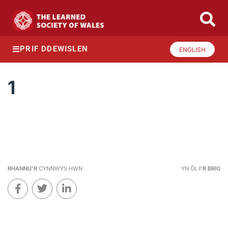
PRIF DDEWISLEN
ENGLISH
1
RHANNU'R
CYNNWYS HWN
YN ÔL
I'R BRIG