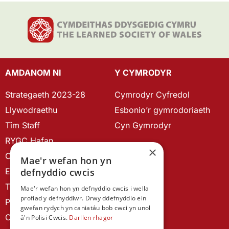
AMDANOM NI
Y CYMRODYR
Strategaeth 2023-28
Cymrodyr Cyfredol
Llywodraethu
Esbonio’r gymrodoriaeth
Tîm Staff
Cyn Gymrodyr
RYGC Hafan
×
Canllawiau brandio
Mae'r wefan hon yn
Ein Hanes
defnyddio cwcis
Telerau ac Amodau
Mae'r wefan hon yn defnyddio cwcis i wella
profiad y defnyddiwr. Drwy ddefnyddio ein
Polisi Preifatrwydd
gwefan rydych yn caniatáu bob cwci yn unol
Cysylltu â ni
â'n Polisi Cwcis.
Darllen rhagor