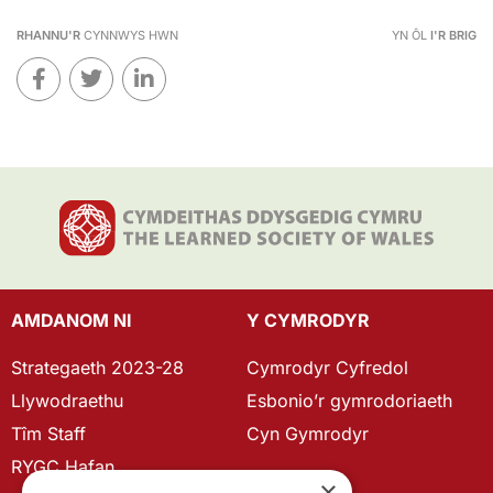
RHANNU'R
CYNNWYS HWN
YN ÔL
I'R BRIG
AMDANOM NI
Y CYMRODYR
Strategaeth 2023-28
Cymrodyr Cyfredol
Llywodraethu
Esbonio’r gymrodoriaeth
Tîm Staff
Cyn Gymrodyr
RYGC Hafan
×