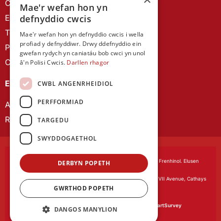
Canllawiau brandio
Mae'r wefan hon yn
Ein Hanes
defnyddio cwcis
Telerau ac Amodau
Mae'r wefan hon yn defnyddio cwcis i wella
profiad y defnyddiwr. Drwy ddefnyddio ein
Polisi Preifatrwydd
gwefan rydych yn caniatáu bob cwci yn unol
Cysylltu â ni
â'n Polisi Cwcis.
Darllen rhagor
EIN CYHOEDDIADAU
CWBL ANGENRHEIDIOL
PERFFORMIAD
Astudiaethau Cymreig
Rhwydwaith Ymchwil Gyrfa Cynnar
TARGEDU
SWYDDOGAETHOL
Cymdeithas Ddysgedig Cymru
, corfforedig drwy Siarter Frenhinol. Elusen
DERBYN POPETH
Cofrestredig Rhif 1168622.
Swyddfa gofrestredig:
The University Registry, King Edward VII Avenue, Cathays
GWRTHOD POPETH
Park, Cardiff CF10 3NS
Gwefan gan:
Waters Creative
Caiff ein meddalwedd arolygon ei phweru gan
SmartSurvey
DANGOS MANYLION