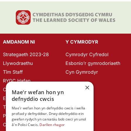
AMDANOM NI
Y CYMRODYR
Strategaeth 2023-28
Cymrodyr Cyfredol
Llywodraethu
Esbonio’r gymrodoriaeth
Tîm Staff
Cyn Gymrodyr
RYGC Hafan
×
Canllawiau brandio
Mae'r wefan hon yn
defnyddio cwcis
Ein Hanes
Telerau ac Amodau
Mae'r wefan hon yn defnyddio cwcis i wella
profiad y defnyddiwr. Drwy ddefnyddio ein
Polisi Preifatrwydd
gwefan rydych yn caniatáu bob cwci yn unol
Cysylltu â ni
â'n Polisi Cwcis.
Darllen rhagor