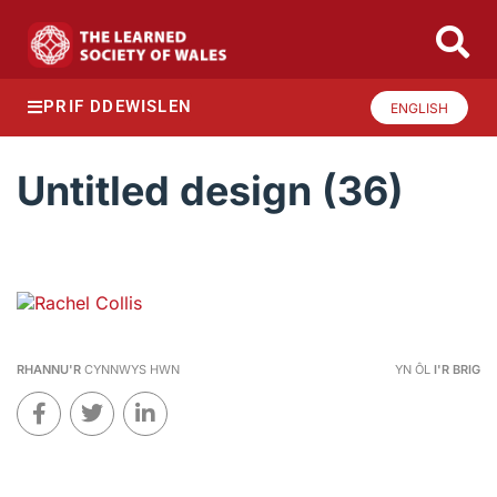
PRIF DDEWISLEN
ENGLISH
Untitled design (36)
RHANNU'R
CYNNWYS HWN
YN ÔL
I'R BRIG