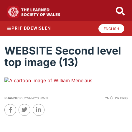
PRIF DDEWISLEN
ENGLISH
WEBSITE Second level
top image (13)
RHANNU'R
CYNNWYS HWN
YN ÔL
I'R BRIG