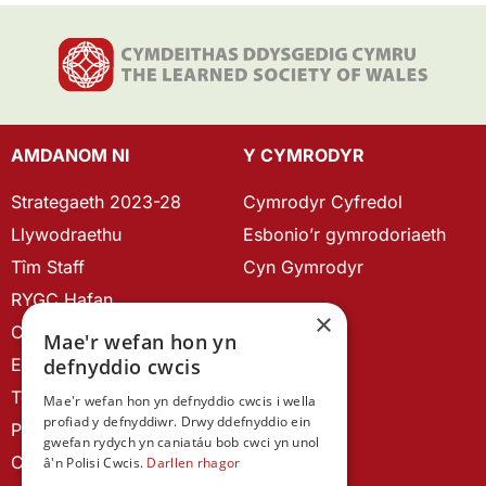
AMDANOM NI
Y CYMRODYR
Strategaeth 2023-28
Cymrodyr Cyfredol
Llywodraethu
Esbonio’r gymrodoriaeth
Tîm Staff
Cyn Gymrodyr
RYGC Hafan
×
Canllawiau brandio
Mae'r wefan hon yn
defnyddio cwcis
Ein Hanes
Telerau ac Amodau
Mae'r wefan hon yn defnyddio cwcis i wella
profiad y defnyddiwr. Drwy ddefnyddio ein
Polisi Preifatrwydd
gwefan rydych yn caniatáu bob cwci yn unol
Cysylltu â ni
â'n Polisi Cwcis.
Darllen rhagor