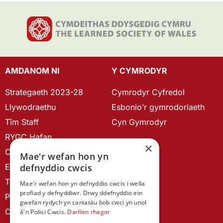
AMDANOM NI
Y CYMRODYR
Strategaeth 2023-28
Cymrodyr Cyfredol
Llywodraethu
Esbonio’r gymrodoriaeth
Tîm Staff
Cyn Gymrodyr
RYGC Hafan
×
Canllawiau brandio
Mae'r wefan hon yn
Ein Hanes
defnyddio cwcis
Telerau ac Amodau
Mae'r wefan hon yn defnyddio cwcis i wella
profiad y defnyddiwr. Drwy ddefnyddio ein
Polisi Preifatrwydd
gwefan rydych yn caniatáu bob cwci yn unol
Cysylltu â ni
â'n Polisi Cwcis.
Darllen rhagor