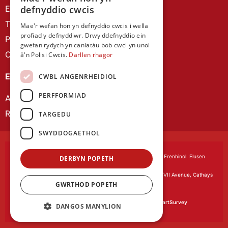
Ein Hanes
defnyddio cwcis
Telerau ac Amodau
Mae'r wefan hon yn defnyddio cwcis i wella
profiad y defnyddiwr. Drwy ddefnyddio ein
Polisi Preifatrwydd
gwefan rydych yn caniatáu bob cwci yn unol
Cysylltu â ni
â'n Polisi Cwcis.
Darllen rhagor
EIN CYHOEDDIADAU
CWBL ANGENRHEIDIOL
PERFFORMIAD
Astudiaethau Cymreig
Rhwydwaith Ymchwil Gyrfa Cynnar
TARGEDU
SWYDDOGAETHOL
Cymdeithas Ddysgedig Cymru
, corfforedig drwy Siarter Frenhinol. Elusen
DERBYN POPETH
Cofrestredig Rhif 1168622.
Swyddfa gofrestredig:
The University Registry, King Edward VII Avenue, Cathays
GWRTHOD POPETH
Park, Cardiff CF10 3NS
Gwefan gan:
Waters Creative
Caiff ein meddalwedd arolygon ei phweru gan
SmartSurvey
DANGOS MANYLION