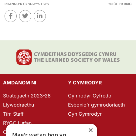
RHANNU'R
CYNNWYS HWN
YN ÔL
I'R BRIG
AMDANOM NI
Y CYMRODYR
Strategaeth 2023-28
Cymrodyr Cyfredol
Llywodraethu
Esbonio’r gymrodoriaeth
Tîm Staff
Cyn Gymrodyr
RYGC Hafan
×
Canllawiau brandio
Mae'r wefan hon yn