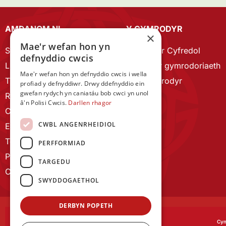
AMDANOM NI
Y CYMRODYR
×
Mae'r wefan hon yn
Strategaeth 2023-28
Cymrodyr Cyfredol
defnyddio cwcis
Llywodraethu
Esbonio’r gymrodoriaeth
Mae'r wefan hon yn defnyddio cwcis i wella
Tîm Staff
Cyn Gymrodyr
profiad y defnyddiwr. Drwy ddefnyddio ein
gwefan rydych yn caniatáu bob cwci yn unol
RYGC Hafan
â'n Polisi Cwcis.
Darllen rhagor
Canllawiau brandio
CWBL ANGENRHEIDIOL
Ein Hanes
Telerau ac Amodau
PERFFORMIAD
Polisi Preifatrwydd
TARGEDU
Cysylltu â ni
SWYDDOGAETHOL
DERBYN POPETH
Cym