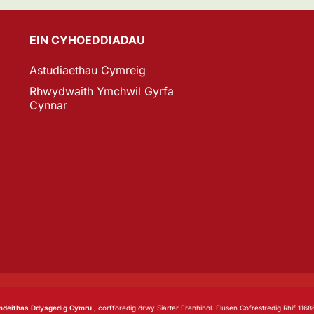
EIN CYHOEDDIADAU
Astudiaethau Cymreig
Rhwydwaith Ymchwil Gyrfa
Cynnar
deithas Ddysgedig Cymru
, corfforedig drwy Siarter Frenhinol. Elusen Cofrestredig Rhif 1168