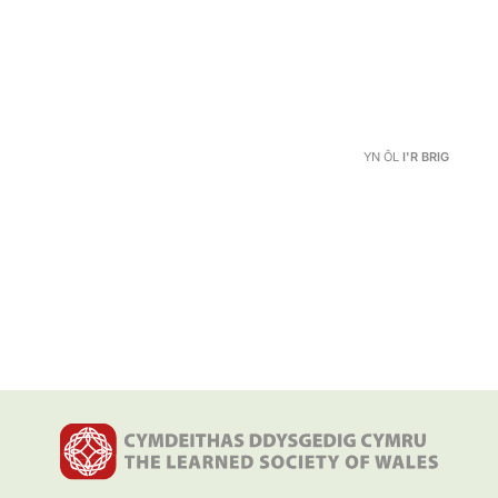
YN ÔL
I'R BRIG