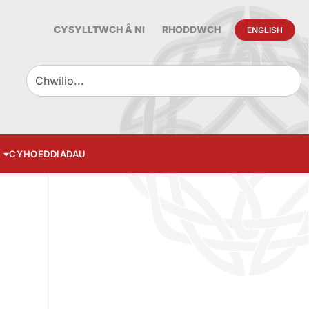
CYSYLLTWCH Â NI
RHODDWCH
ENGLISH
CYHOEDDIADAU