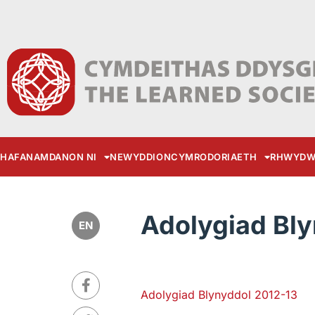
HAFAN
AMDANON NI
NEWYDDION
CYMRODORIAETH
RHWYDW
Adolygiad Bly
EN
Adolygiad Blynyddol 2012-13