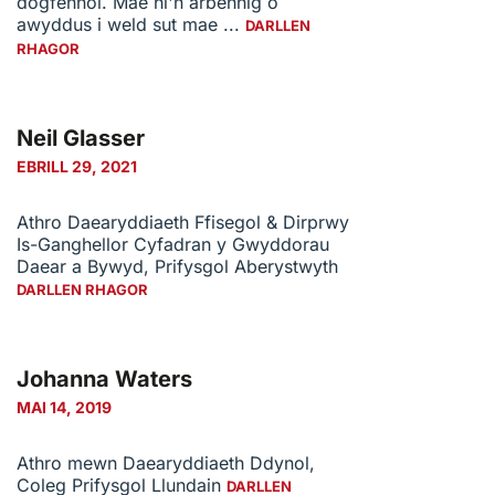
dogfennol. Mae hi'n arbennig o
awyddus i weld sut mae ...
DARLLEN
RHAGOR
Neil Glasser
EBRILL 29, 2021
Athro Daearyddiaeth Ffisegol & Dirprwy
Is-Ganghellor Cyfadran y Gwyddorau
Daear a Bywyd, Prifysgol Aberystwyth
DARLLEN RHAGOR
Johanna Waters
MAI 14, 2019
Athro mewn Daearyddiaeth Ddynol,
Coleg Prifysgol Llundain
DARLLEN