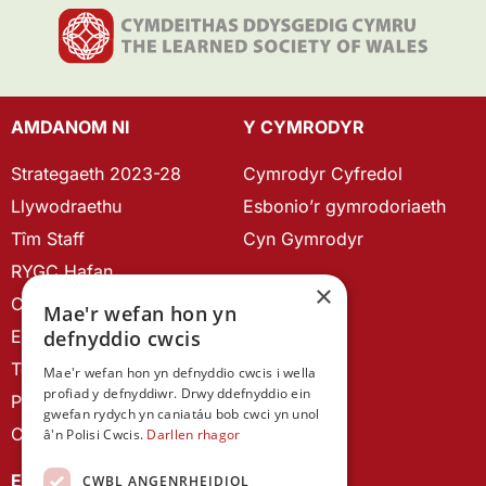
AMDANOM NI
Y CYMRODYR
Strategaeth 2023-28
Cymrodyr Cyfredol
Llywodraethu
Esbonio’r gymrodoriaeth
Tîm Staff
Cyn Gymrodyr
RYGC Hafan
×
Canllawiau brandio
Mae'r wefan hon yn
Ein Hanes
defnyddio cwcis
Telerau ac Amodau
Mae'r wefan hon yn defnyddio cwcis i wella
profiad y defnyddiwr. Drwy ddefnyddio ein
Polisi Preifatrwydd
gwefan rydych yn caniatáu bob cwci yn unol
Cysylltu â ni
â'n Polisi Cwcis.
Darllen rhagor
EIN CYHOEDDIADAU
CWBL ANGENRHEIDIOL