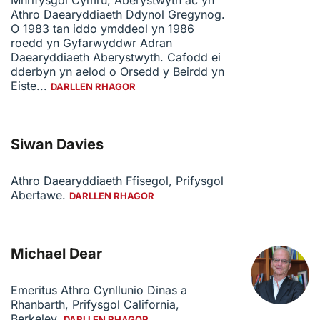
Mhrifysgol Cymru, Aberystwyth ac yn
Athro Daearyddiaeth Ddynol Gregynog.
O 1983 tan iddo ymddeol yn 1986
roedd yn Gyfarwyddwr Adran
Daearyddiaeth Aberystwyth. Cafodd ei
dderbyn yn aelod o Orsedd y Beirdd yn
Eiste...
DARLLEN RHAGOR
Siwan Davies
Athro Daearyddiaeth Ffisegol, Prifysgol
Abertawe.
DARLLEN RHAGOR
Michael Dear
Emeritus Athro Cynllunio Dinas a
Rhanbarth, Prifysgol California,
Berkeley.
DARLLEN RHAGOR