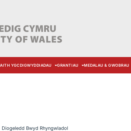
AITH YGC
DIGWYDDIADAU
GRANTIAU
MEDALAU & GWOBRAU
ad Diogeledd Bwyd Rhyngwladol