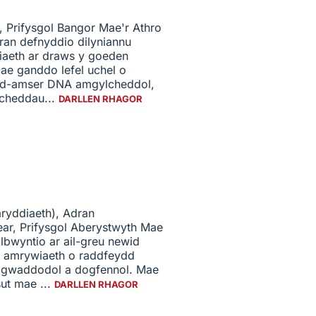
 Prifysgol Bangor Mae'r Athro
ran defnyddio dilyniannu
iaeth ar draws y goeden
e ganddo lefel uchel o
od-amser DNA amgylcheddol,
lcheddau...
DARLLEN RHAGOR
ryddiaeth), Adran
r, Prifysgol Aberystwyth Mae
lbwyntio ar ail-greu newid
 amrywiaeth o raddfeydd
au gwaddodol a dogfennol. Mae
ut mae ...
DARLLEN RHAGOR