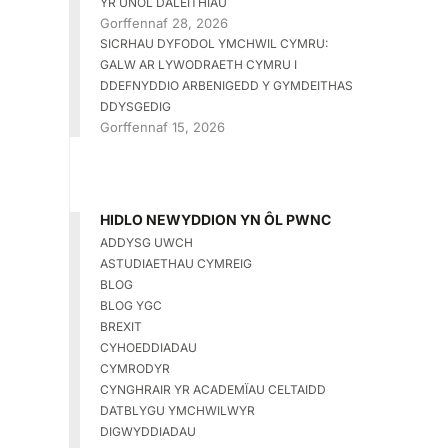
YR UNOL DALEITHIAU
Gorffennaf 28, 2026
SICRHAU DYFODOL YMCHWIL CYMRU:
GALW AR LYWODRAETH CYMRU I
DDEFNYDDIO ARBENIGEDD Y GYMDEITHAS
DDYSGEDIG
Gorffennaf 15, 2026
HIDLO NEWYDDION YN ÔL PWNC
ADDYSG UWCH
ASTUDIAETHAU CYMREIG
BLOG
BLOG YGC
BREXIT
CYHOEDDIADAU
CYMRODYR
CYNGHRAIR YR ACADEMÏAU CELTAIDD
DATBLYGU YMCHWILWYR
DIGWYDDIADAU