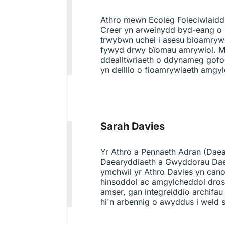
Athro mewn Ecoleg Foleciwlaidd,
Creer yn arweinydd byd-eang o 
trwybwn uchel i asesu bioamryw
fywyd drwy bïomau amrywiol. Ma
ddealltwriaeth o ddynameg gof
yn deillio o fioamrywiaeth amgy
Sarah Davies
Yr Athro a Pennaeth Adran (Daea
Daearyddiaeth a Gwyddorau Daea
ymchwil yr Athro Davies yn cano
hinsoddol ac amgylcheddol dros
amser, gan integreiddio archif
hi'n arbennig o awyddus i weld s