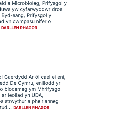
id a Microbioleg, Prifysgol y
o Huws yw cyfarwyddwr dros
 Byd-eang, Prifysgol y
iad yn cwmpasu nifer o
.
DARLLEN RHAGOR
 Caerdydd Ar ôl cael ei eni,
edd De Cymru, enillodd yr
dio biocemeg ym Mhrifysgol
ar leoliad yn UDA,
s strwythur a pheirianneg
tud...
DARLLEN RHAGOR