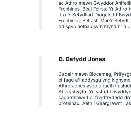
ac Athro mewn Gwyddor Anifeilia
Frenhines, Béal Feirste Yr Athr
dro Y Sefydliad Diogeledd Bwyd
Frenhines, Belfast. Mae'r Sefydl
ddisgyblaethau sy'n mynd i'r a..
D. Dafydd Jones
Cadair mewn Biocemeg, Prifysgol
ei fagu a'i addysgu yng Nghymo
Athro Jones ysgoloriaeth i astu
Aberystwyth. Yn ystod blwyddyn 
cadarnhawyd ei frwdfrydedd dro
proteinau. Aeth i Gaergrawnt i as