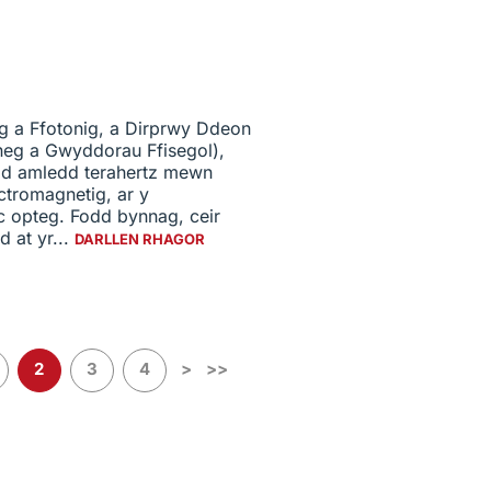
g a Ffotonig, a Dirprwy Ddeon
neg a Gwyddorau Ffisegol),
dd amledd terahertz mewn
ctromagnetig, ar y
 opteg. Fodd bynnag, ceir
 at yr...
DARLLEN RHAGOR
2
3
4
>
>>