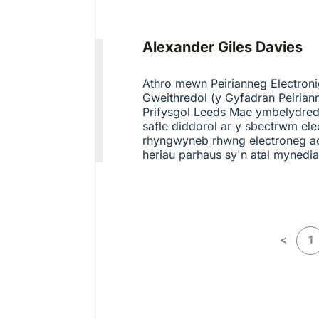
Alexander Giles Davies
Athro mewn Peirianneg Electroni
Gweithredol (y Gyfadran Peirian
Prifysgol Leeds Mae ymbelydre
safle diddorol ar y sbectrwm ele
rhyngwyneb rhwng electroneg ac
heriau parhaus sy'n atal mynediad
<
1