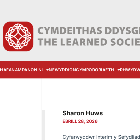
HAFAN
AMDANON NI
NEWYDDION
CYMRODORIAETH
RHWYDW
Sharon Huws
EBRILL 28, 2026
Cyfarwyddwr Interim y Sefydli