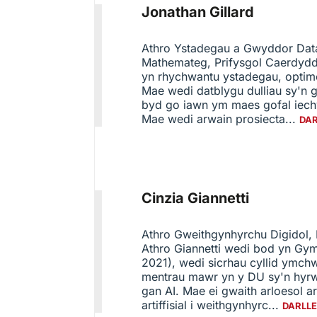
Jonathan Gillard
Athro Ystadegau a Gwyddor Data
Mathemateg, Prifysgol Caerdydd 
yn rhychwantu ystadegau, optime
Mae wedi datblygu dulliau sy'n 
byd go iawn ym maes gofal iechy
Mae wedi arwain prosiecta...
DAR
Cinzia Giannetti
Athro Gweithgynhyrchu Digidol,
Athro Giannetti wedi bod yn G
2021), wedi sicrhau cyllid ymch
mentrau mawr yn y DU sy'n hyrw
gan AI. Mae ei gwaith arloesol
artiffisial i weithgynhyrc...
DARLL