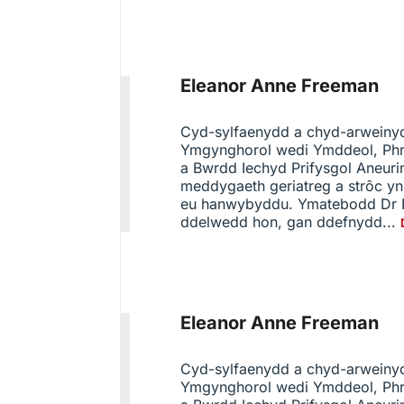
Eleanor Anne Freeman
Cyd-sylfaenydd a chyd-arwein
Ymgynghorol wedi Ymddeol, Phri
a Bwrdd Iechyd Prifysgol Aneur
meddygaeth geriatreg a strôc y
eu hanwybyddu. Ymatebodd Dr Fr
ddelwedd hon, gan ddefnydd...
Eleanor Anne Freeman
Cyd-sylfaenydd a chyd-arwein
Ymgynghorol wedi Ymddeol, Phri