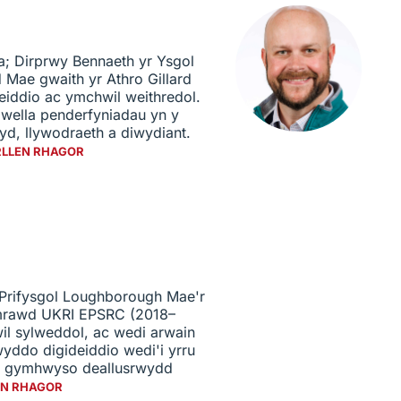
; Dirprwy Bennaeth yr Ysgol
Mae gwaith yr Athro Gillard
iddio ac ymchwil weithredol.
gwella penderfyniadau yn y
d, llywodraeth a diwydiant.
LLEN RHAGOR
 Prifysgol Loughborough Mae'r
ymrawd UKRI EPSRC (2018–
wil sylweddol, ac wedi arwain
yddo digideiddio wedi'i yrru
 ar gymhwyso deallusrwydd
EN RHAGOR