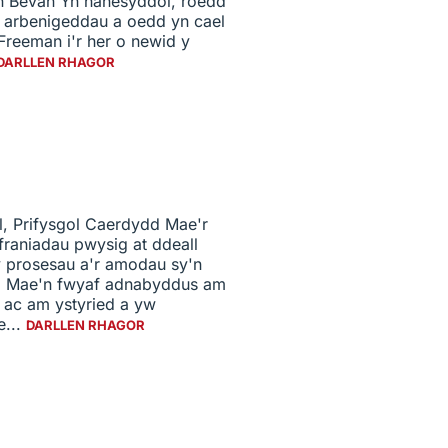
in Bevan Yn hanesyddol, roedd
n arbenigeddau a oedd yn cael
eeman i'r her o newid y
DARLLEN RHAGOR
, Prifysgol Caerdydd Mae'r
raniadau pwysig at ddeall
y prosesau a'r amodau sy'n
ear. Mae'n fwyaf adnabyddus am
 ac am ystyried a yw
e...
DARLLEN RHAGOR