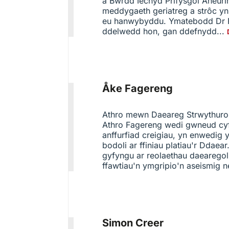
a Bwrdd Iechyd Prifysgol Aneur
meddygaeth geriatreg a strôc y
eu hanwybyddu. Ymatebodd Dr Fr
ddelwedd hon, gan ddefnydd...
Åke Fagereng
Athro mewn Daeareg Strwythurol
Athro Fagereng wedi gwneud cyf
anffurfiad creigiau, yn enwedig 
bodoli ar ffiniau platiau'r Dda
gyfyngu ar reolaethau daearegol
ffawtiau'n ymgripio'n aseismig n
Simon Creer