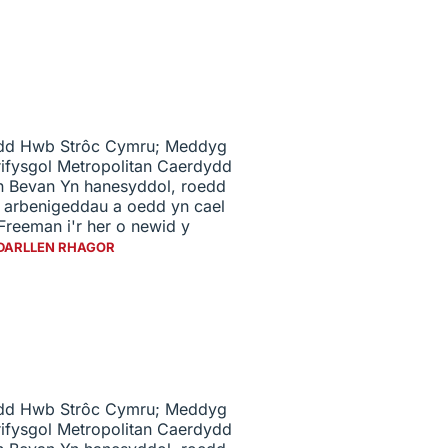
ydd Hwb Strôc Cymru; Meddyg
fysgol Metropolitan Caerdydd
in Bevan Yn hanesyddol, roedd
n arbenigeddau a oedd yn cael
eeman i'r her o newid y
DARLLEN RHAGOR
ydd Hwb Strôc Cymru; Meddyg
fysgol Metropolitan Caerdydd