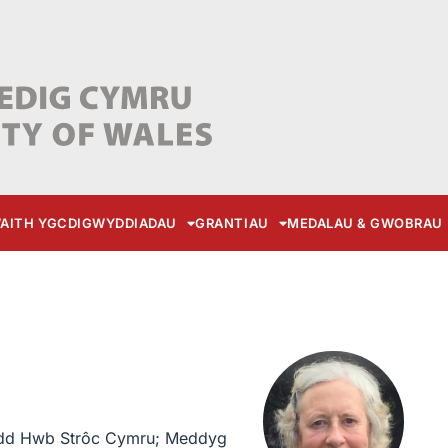
AITH YGC
DIGWYDDIADAU
GRANTIAU
MEDALAU & GWOBRAU
ydd Hwb Strôc Cymru; Meddyg