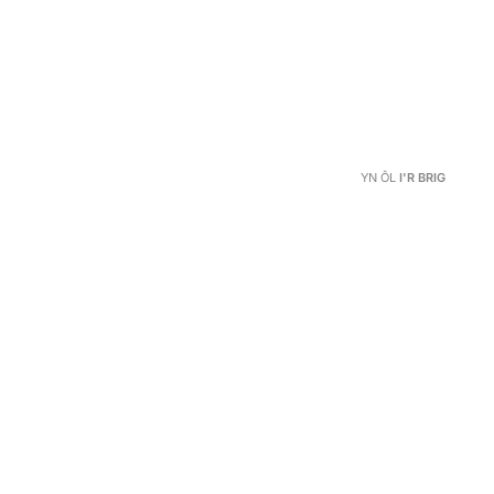
YN ÔL
I'R BRIG