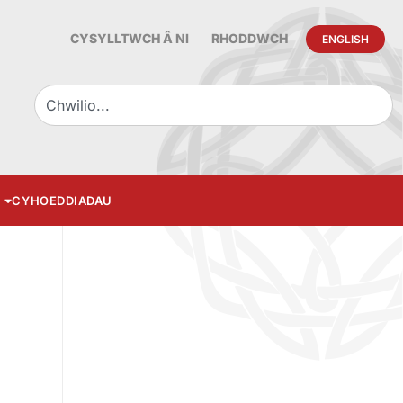
CYSYLLTWCH Â NI
RHODDWCH
ENGLISH
CYHOEDDIADAU