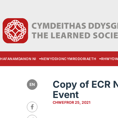
HAFAN
AMDANON NI
NEWYDDION
CYMRODORIAETH
RHWYDW
Copy of ECR 
EN
Event
CHWEFROR 25, 2021