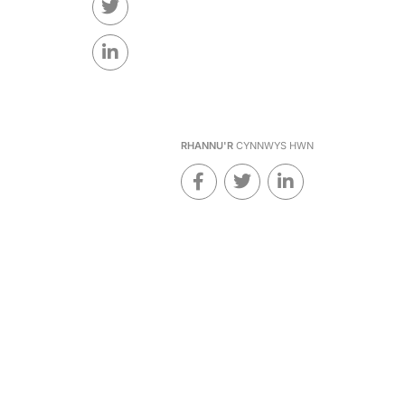
RHANNU'R
CYNNWYS HWN