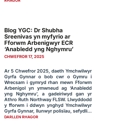
RHAGOR
Blog YGC: Dr Shubha
Sreenivas yn myfyrio ar
Fforwm Arbenigwyr ECR
‘Anabledd yng Nghymru’
CHWEFROR 17, 2025
Ar 5 Chwefror 2025, daeth Ymchwilwyr
Gyrfa Gynnar o bob cwr o Gymru i
Wrecsam i gymryd rhan mewn Fforwm
Arbenigol yn ymwneud ag ‘Anabledd
yng Nghymru’, a gadeiriwyd gan yr
Athro Ruth Northway FLSW. Llwyddodd
y fforwm i ddwyn ynghyd Ymchwilwyr
Gyrfa Gynnar, llunwyr polisïau, sefydli...
DARLLEN RHAGOR