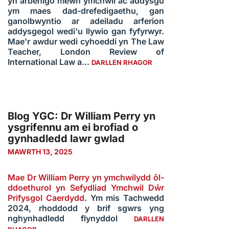
yn arbenigo mewn ymchwil ac addysgu
ym maes dad-drefedigaethu, gan
ganolbwyntio ar adeiladu arferion
addysgegol wedi'u llywio gan fyfyrwyr.
Mae'r awdur wedi cyhoeddi yn The Law
Teacher, London Review of
International Law a...
DARLLEN RHAGOR
Blog YGC: Dr William Perry yn
ysgrifennu am ei brofiad o
gynhadledd lawr gwlad
MAWRTH 13, 2025
Mae Dr William Perry yn ymchwilydd ôl-
ddoethurol yn Sefydliad Ymchwil Dŵr
Prifysgol Caerdydd
. Ym mis Tachwedd
2024, rhoddodd y brif sgwrs yng
nghynhadledd flynyddol
DARLLEN