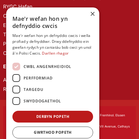
RYGC Hafan
×
Canllawiau brandio
Mae'r wefan hon yn
defnyddio cwcis
Ein Hanes
Telerau ac Amodau
Mae'r wefan hon yn defnyddio cwcis i wella
profiad y defnyddiwr. Drwy ddefnyddio ein
Polisi Preifatrwydd
gwefan rydych yn caniatáu bob cwci yn unol
Cysylltu â ni
â'n Polisi Cwcis.
Darllen rhagor
EIN CYHOEDDIADAU
CWBL ANGENRHEIDIOL
PERFFORMIAD
Astudiaethau Cymreig
Rhwydwaith Ymchwil Gyrfa Cynnar
TARGEDU
SWYDDOGAETHOL
Cymdeithas Ddysgedig Cymru
, corfforedig drwy Siarter Frenhinol. Elusen
DERBYN POPETH
Cofrestredig Rhif 1168622.
Swyddfa gofrestredig:
The University Registry, King Edward VII Avenue, Cathays
GWRTHOD POPETH
Park, Cardiff CF10 3NS
Gwefan gan:
Waters Creative