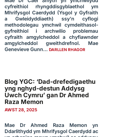
Mae Dr Caer Smyth yn ymchwilydd
cyfreithiol rhyngddisgyblaethol ym
Mhrifysgol Caerdydd (Ysgol y Gyfraith
a Gwleidyddiaeth) ssy'n cyflogi
methodolegau ymchwil cymdeithasol-
gyfreithiol i archwilio problemau
cyfraith amgylcheddol a chyfiawnder
amgylcheddol gweithdrefnol. Mae
Genevieve Gunn...
DARLLEN RHAGOR
Blog YGC: ‘Dad-drefedigaethu
yng nghyd-destun Addysg
Uwch Cymru’ gan Dr Ahmed
Raza Memon
AWST 28, 2025
Mae Dr Ahmed Raza Memon yn
Ddarlithydd ym Mhrifysgol Caerdydd ac