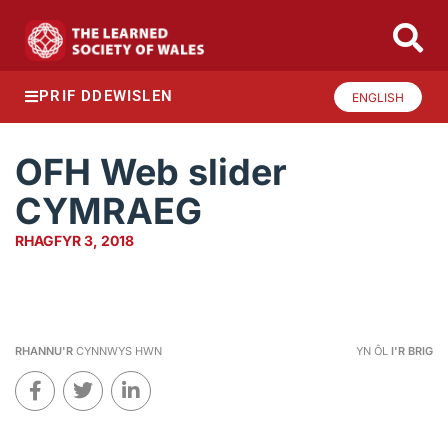
PRIF DDEWISLEN
ENGLISH
OFH Web slider
CYMRAEG
RHAGFYR 3, 2018
RHANNU'R
CYNNWYS HWN
YN ÔL
I'R BRIG