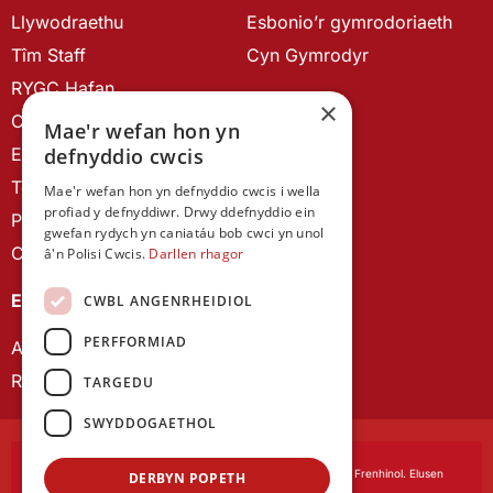
Llywodraethu
Esbonio’r gymrodoriaeth
Tîm Staff
Cyn Gymrodyr
RYGC Hafan
×
Canllawiau brandio
Mae'r wefan hon yn
Ein Hanes
defnyddio cwcis
Telerau ac Amodau
Mae'r wefan hon yn defnyddio cwcis i wella
profiad y defnyddiwr. Drwy ddefnyddio ein
Polisi Preifatrwydd
gwefan rydych yn caniatáu bob cwci yn unol
Cysylltu â ni
â'n Polisi Cwcis.
Darllen rhagor
EIN CYHOEDDIADAU
CWBL ANGENRHEIDIOL
PERFFORMIAD
Astudiaethau Cymreig
Rhwydwaith Ymchwil Gyrfa Cynnar
TARGEDU
SWYDDOGAETHOL
Cymdeithas Ddysgedig Cymru
, corfforedig drwy Siarter Frenhinol. Elusen
DERBYN POPETH
Cofrestredig Rhif 1168622.