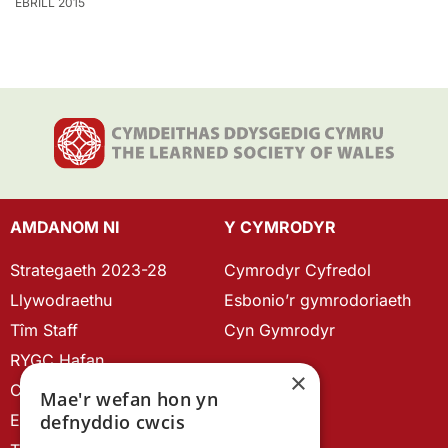
EBRILL 2015
AMDANOM NI
Y CYMRODYR
Strategaeth 2023-28
Cymrodyr Cyfredol
Llywodraethu
Esbonio’r gymrodoriaeth
Tîm Staff
Cyn Gymrodyr
RYGC Hafan
×
Canllawiau brandio
Mae'r wefan hon yn
Ein Hanes
defnyddio cwcis