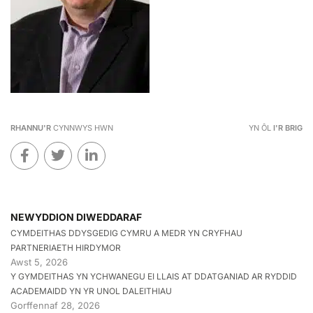
RHANNU'R
CYNNWYS HWN
YN ÔL
I'R BRIG
NEWYDDION DIWEDDARAF
CYMDEITHAS DDYSGEDIG CYMRU A MEDR YN CRYFHAU
PARTNERIAETH HIRDYMOR
Awst 5, 2026
Y GYMDEITHAS YN YCHWANEGU EI LLAIS AT DDATGANIAD AR RYDDID
ACADEMAIDD YN YR UNOL DALEITHIAU
Gorffennaf 28, 2026