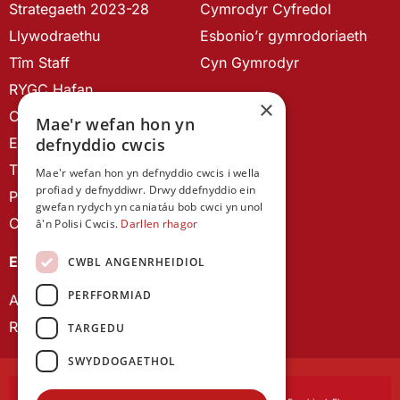
Strategaeth 2023-28
Cymrodyr Cyfredol
Llywodraethu
Esbonio’r gymrodoriaeth
Tîm Staff
Cyn Gymrodyr
RYGC Hafan
×
Canllawiau brandio
Mae'r wefan hon yn
Ein Hanes
defnyddio cwcis
Telerau ac Amodau
Mae'r wefan hon yn defnyddio cwcis i wella
profiad y defnyddiwr. Drwy ddefnyddio ein
Polisi Preifatrwydd
gwefan rydych yn caniatáu bob cwci yn unol
Cysylltu â ni
â'n Polisi Cwcis.
Darllen rhagor
EIN CYHOEDDIADAU
CWBL ANGENRHEIDIOL
PERFFORMIAD
Astudiaethau Cymreig
Rhwydwaith Ymchwil Gyrfa Cynnar
TARGEDU
SWYDDOGAETHOL