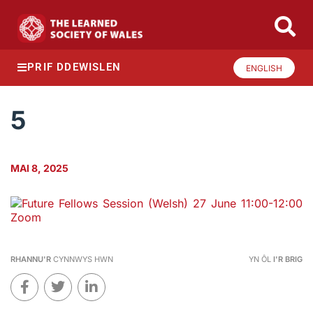
PRIF DDEWISLEN
ENGLISH
5
MAI 8, 2025
RHANNU'R
CYNNWYS HWN
YN ÔL
I'R BRIG