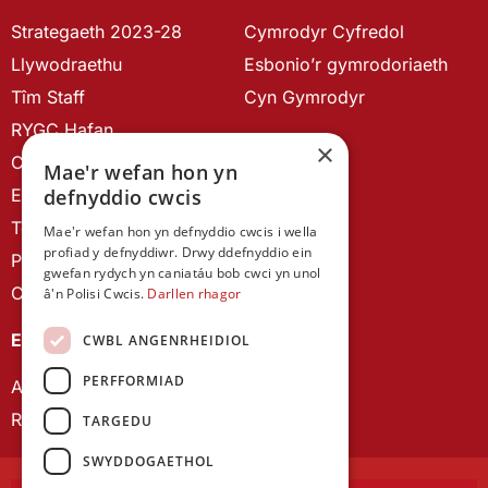
Strategaeth 2023-28
Cymrodyr Cyfredol
Llywodraethu
Esbonio’r gymrodoriaeth
Tîm Staff
Cyn Gymrodyr
RYGC Hafan
×
Canllawiau brandio
Mae'r wefan hon yn
Ein Hanes
defnyddio cwcis
Telerau ac Amodau
Mae'r wefan hon yn defnyddio cwcis i wella
profiad y defnyddiwr. Drwy ddefnyddio ein
Polisi Preifatrwydd
gwefan rydych yn caniatáu bob cwci yn unol
Cysylltu â ni
â'n Polisi Cwcis.
Darllen rhagor
EIN CYHOEDDIADAU
CWBL ANGENRHEIDIOL
PERFFORMIAD
Astudiaethau Cymreig
Rhwydwaith Ymchwil Gyrfa Cynnar
TARGEDU
SWYDDOGAETHOL