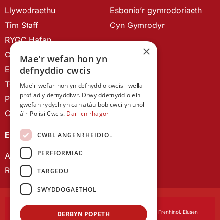
Llywodraethu
Esbonio’r gymrodoriaeth
Tîm Staff
Cyn Gymrodyr
RYGC Hafan
×
Canllawiau brandio
Mae'r wefan hon yn
defnyddio cwcis
Ein Hanes
Telerau ac Amodau
Mae'r wefan hon yn defnyddio cwcis i wella
profiad y defnyddiwr. Drwy ddefnyddio ein
Polisi Preifatrwydd
gwefan rydych yn caniatáu bob cwci yn unol
Cysylltu â ni
â'n Polisi Cwcis.
Darllen rhagor
EIN CYHOEDDIADAU
CWBL ANGENRHEIDIOL
PERFFORMIAD
Astudiaethau Cymreig
Rhwydwaith Ymchwil Gyrfa Cynnar
TARGEDU
SWYDDOGAETHOL
Cymdeithas Ddysgedig Cymru
, corfforedig drwy Siarter Frenhinol. Elusen
DERBYN POPETH