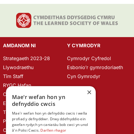
AMDANOM NI
Y CYMRODYR
Strategaeth 2023-28
Cymrodyr Cyfredol
Llywodraethu
Esbonio’r gymrodoriaeth
Tîm Staff
Cyn Gymrodyr
RYGC Hafan
×
Canllawiau brandio
Mae'r wefan hon yn
Ein Hanes
defnyddio cwcis
Telerau ac Amodau
Mae'r wefan hon yn defnyddio cwcis i wella
profiad y defnyddiwr. Drwy ddefnyddio ein
Polisi Preifatrwydd
gwefan rydych yn caniatáu bob cwci yn unol
Cysylltu â ni
â'n Polisi Cwcis.
Darllen rhagor