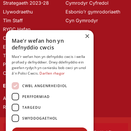
Strategaeth 2023-28
Cymrodyr Cyfredol
Llywodraethu
Esbonio’r gymrodoriaeth
Tîm Staff
Cyn Gymrodyr
RYGC Hafan
×
Canllawiau brandio
Mae'r wefan hon yn
Ein Hanes
defnyddio cwcis
Telerau ac Amodau
Mae'r wefan hon yn defnyddio cwcis i wella
profiad y defnyddiwr. Drwy ddefnyddio ein
Polisi Preifatrwydd
gwefan rydych yn caniatáu bob cwci yn unol
Cysylltu â ni
â'n Polisi Cwcis.
Darllen rhagor
EIN CYHOEDDIADAU
CWBL ANGENRHEIDIOL
PERFFORMIAD
Astudiaethau Cymreig
Rhwydwaith Ymchwil Gyrfa Cynnar
TARGEDU
SWYDDOGAETHOL