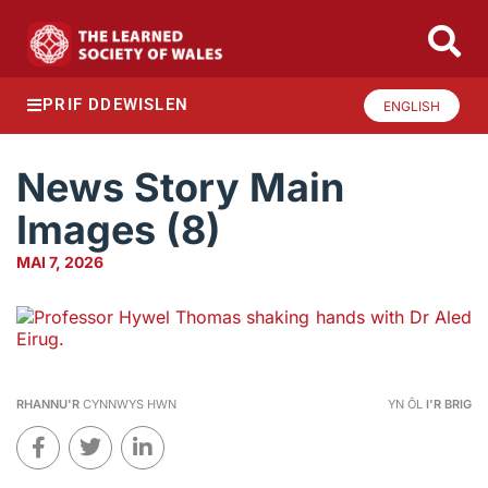
PRIF DDEWISLEN
ENGLISH
News Story Main
Images (8)
MAI 7, 2026
RHANNU'R
CYNNWYS HWN
YN ÔL
I'R BRIG