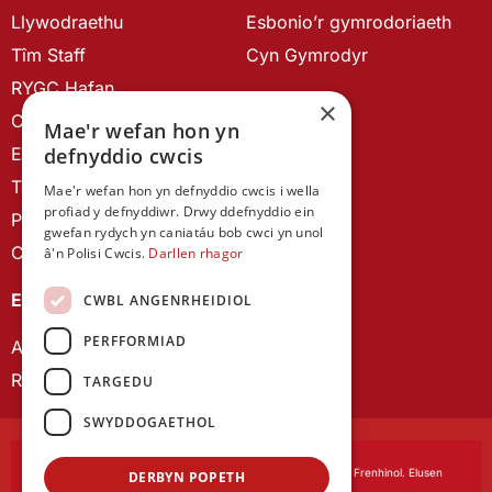
Llywodraethu
Esbonio’r gymrodoriaeth
Tîm Staff
Cyn Gymrodyr
RYGC Hafan
×
Canllawiau brandio
Mae'r wefan hon yn
Ein Hanes
defnyddio cwcis
Telerau ac Amodau
Mae'r wefan hon yn defnyddio cwcis i wella
profiad y defnyddiwr. Drwy ddefnyddio ein
Polisi Preifatrwydd
gwefan rydych yn caniatáu bob cwci yn unol
Cysylltu â ni
â'n Polisi Cwcis.
Darllen rhagor
EIN CYHOEDDIADAU
CWBL ANGENRHEIDIOL
PERFFORMIAD
Astudiaethau Cymreig
Rhwydwaith Ymchwil Gyrfa Cynnar
TARGEDU
SWYDDOGAETHOL
Cymdeithas Ddysgedig Cymru
, corfforedig drwy Siarter Frenhinol. Elusen
DERBYN POPETH
Cofrestredig Rhif 1168622.