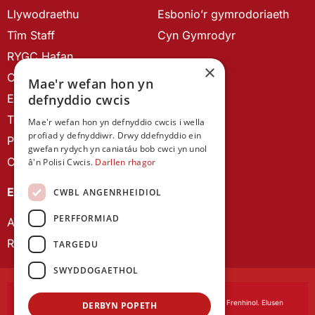
Llywodraethu
Esbonio’r gymrodoriaeth
Tîm Staff
Cyn Gymrodyr
RYGC Hafan
×
Canllawiau brandio
Mae'r wefan hon yn
Ein Hanes
defnyddio cwcis
Telerau ac Amodau
Mae'r wefan hon yn defnyddio cwcis i wella
profiad y defnyddiwr. Drwy ddefnyddio ein
Polisi Preifatrwydd
gwefan rydych yn caniatáu bob cwci yn unol
Cysylltu â ni
â'n Polisi Cwcis.
Darllen rhagor
EIN CYHOEDDIADAU
CWBL ANGENRHEIDIOL
PERFFORMIAD
Astudiaethau Cymreig
Rhwydwaith Ymchwil Gyrfa Cynnar
TARGEDU
SWYDDOGAETHOL
Cymdeithas Ddysgedig Cymru
, corfforedig drwy Siarter Frenhinol. Elusen
DERBYN POPETH
Cofrestredig Rhif 1168622.