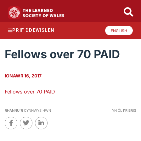
PRIF DDEWISLEN
ENGLISH
Fellows over 70 PAID
IONAWR 16, 2017
Fellows over 70 PAID
RHANNU'R
CYNNWYS HWN
YN ÔL
I'R BRIG