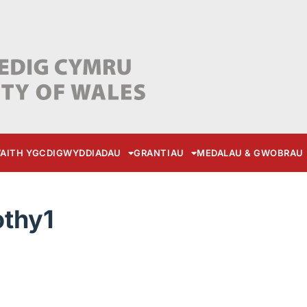
AITH YGC
DIGWYDDIADAU
GRANTIAU
MEDALAU & GWOBRAU
othy1