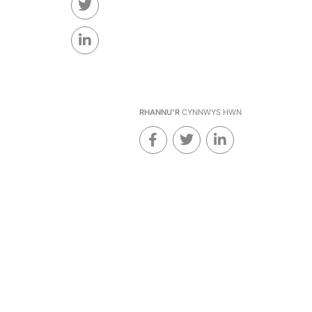
RHANNU'R
CYNNWYS HWN