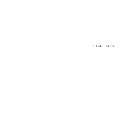
YN ÔL
I'R BRIG