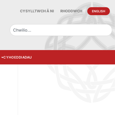
CYSYLLTWCH Â NI
RHODDWCH
ENGLISH
CYHOEDDIADAU