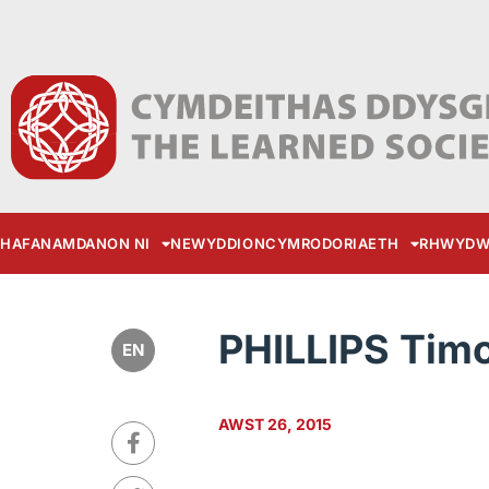
HAFAN
AMDANON NI
NEWYDDION
CYMRODORIAETH
RHWYDW
PHILLIPS Tim
EN
AWST 26, 2015