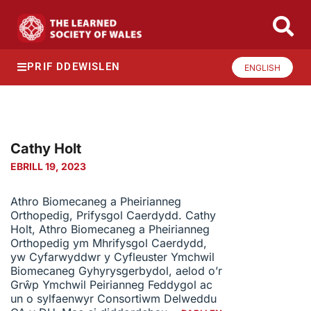
PRIF DDEWISLEN
ENGLISH
Cathy Holt
EBRILL 19, 2023
Athro Biomecaneg a Pheirianneg
Orthopedig, Prifysgol Caerdydd. Cathy
Holt, Athro Biomecaneg a Pheirianneg
Orthopedig ym Mhrifysgol Caerdydd,
yw Cyfarwyddwr y Cyfleuster Ymchwil
Biomecaneg Gyhyrysgerbydol, aelod o’r
Grŵp Ymchwil Peirianneg Feddygol ac
un o sylfaenwyr Consortiwm Delweddu