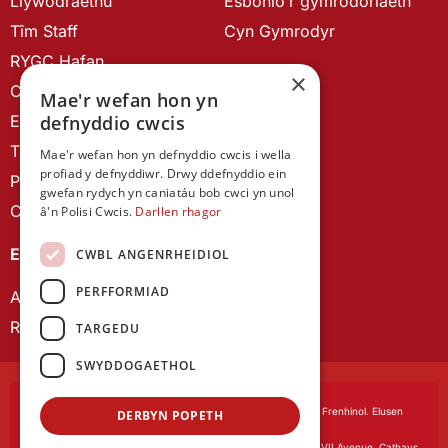
Llywodraethu
Esbonio’r gymrodoriaeth
Tîm Staff
Cyn Gymrodyr
RYGC Hafan
×
Canllawiau brandio
Mae'r wefan hon yn
Ein Hanes
defnyddio cwcis
Telerau ac Amodau
Mae'r wefan hon yn defnyddio cwcis i wella
profiad y defnyddiwr. Drwy ddefnyddio ein
Polisi Preifatrwydd
gwefan rydych yn caniatáu bob cwci yn unol
Cysylltu â ni
â'n Polisi Cwcis.
Darllen rhagor
EIN CYHOEDDIADAU
CWBL ANGENRHEIDIOL
PERFFORMIAD
Astudiaethau Cymreig
Rhwydwaith Ymchwil Gyrfa Cynnar
TARGEDU
SWYDDOGAETHOL
Cymdeithas Ddysgedig Cymru
, corfforedig drwy Siarter Frenhinol. Elusen
DERBYN POPETH
Cofrestredig Rhif 1168622.
Swyddfa gofrestredig:
The University Registry, King Edward VII Avenue, Cathays