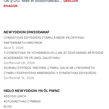
OA y DU. Mae ei diddordebau...
DARLLEN
RHAGOR
NEWYDDION DIWEDDARAF
CYMDEITHAS DDYSGEDIG CYMRU A MEDR YN CRYFHAU
PARTNERIAETH HIRDYMOR
Awst 5, 2026
Y GYMDEITHAS YN YCHWANEGU EI LLAIS AT DDATGANIAD AR RYDDID
ACADEMAIDD YN YR UNOL DALEITHIAU
Gorffennaf 28, 2026
SICRHAU DYFODOL YMCHWIL CYMRU: GALW AR LYWODRAETH
CYMRU I DDEFNYDDIO ARBENIGEDD Y GYMDEITHAS DDYSGEDIG
Gorffennaf 15, 2026
HIDLO NEWYDDION YN ÔL PWNC
ADDYSG UWCH
ASTUDIAETHAU CYMREIG
BLOG