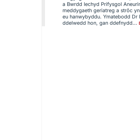
a Bwrdd Iechyd Prifysgol Aneur
meddygaeth geriatreg a strôc y
eu hanwybyddu. Ymatebodd Dr Fr
ddelwedd hon, gan ddefnydd...