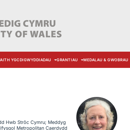
AITH YGC
DIGWYDDIADAU
GRANTIAU
MEDALAU & GWOBRAU
ydd Hwb Strôc Cymru; Meddyg
fysgol Metropolitan Caerdydd