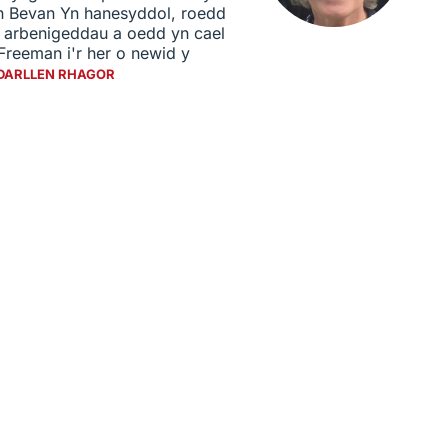
in Bevan Yn hanesyddol, roedd
n arbenigeddau a oedd yn cael
eeman i'r her o newid y
DARLLEN RHAGOR