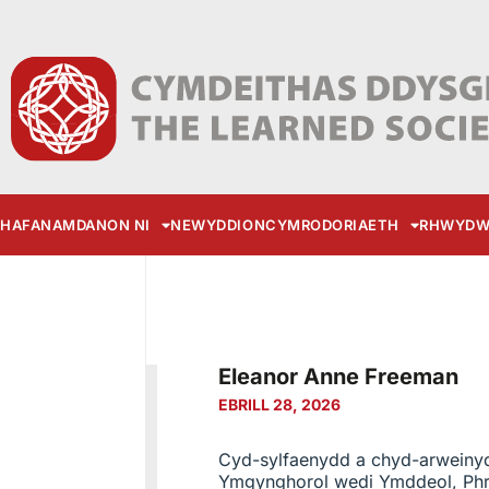
HAFAN
AMDANON NI
NEWYDDION
CYMRODORIAETH
RHWYDW
Eleanor Anne Freeman
EBRILL 28, 2026
Cyd-sylfaenydd a chyd-arwein
Ymgynghorol wedi Ymddeol, Phri