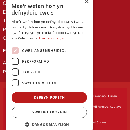
×
Canllawiau brandio
Mae'r wefan hon yn
Ein Hanes
defnyddio cwcis
Telerau ac Amodau
Mae'r wefan hon yn defnyddio cwcis i wella
profiad y defnyddiwr. Drwy ddefnyddio ein
Polisi Preifatrwydd
gwefan rydych yn caniatáu bob cwci yn unol
Cysylltu â ni
â'n Polisi Cwcis.
Darllen rhagor
EIN CYHOEDDIADAU
CWBL ANGENRHEIDIOL
PERFFORMIAD
Astudiaethau Cymreig
Rhwydwaith Ymchwil Gyrfa Cynnar
TARGEDU
SWYDDOGAETHOL
Cymdeithas Ddysgedig Cymru
, corfforedig drwy Siarter Frenhinol. Elusen
DERBYN POPETH
Cofrestredig Rhif 1168622.
Swyddfa gofrestredig:
The University Registry, King Edward VII Avenue, Cathays
GWRTHOD POPETH
Park, Cardiff CF10 3NS
Gwefan gan:
Waters Creative
Caiff ein meddalwedd arolygon ei phweru gan
SmartSurvey
DANGOS MANYLION