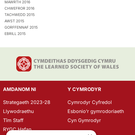
MAWRTH 2016
CHWEFROR 2016
TACHWEDD 2015
AWST 2015
GORFFENNAF 2015
EBRILL 2015
AMDANOM NI
Y CYMRODYR
Strategaeth 2023-28
Cymrodyr Cyfredol
Llywodraethu
Esbonio’r gymrodoriaeth
Tîm Staff
Cyn Gymrodyr
RYGC Hafan