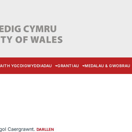
AITH YGC
DIGWYDDIADAU
GRANTIAU
MEDALAU & GWOBRAU
sgol Caergrawnt.
DARLLEN