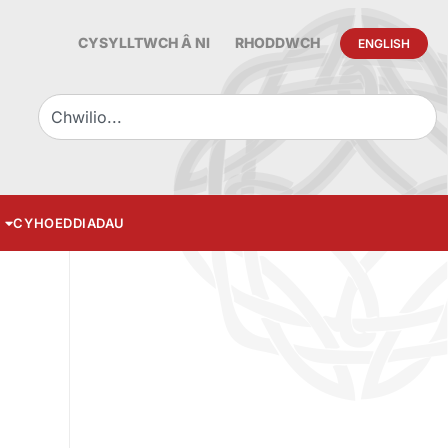
CYSYLLTWCH Â NI
RHODDWCH
ENGLISH
CYHOEDDIADAU