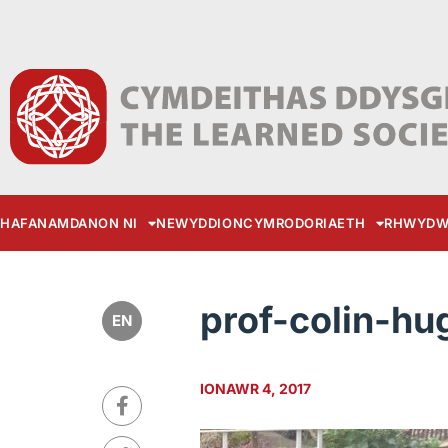
HAFAN
AMDANON NI
NEWYDDION
CYMRODORIAETH
RHWYDW
prof-colin-hu
EN
IONAWR 4, 2017