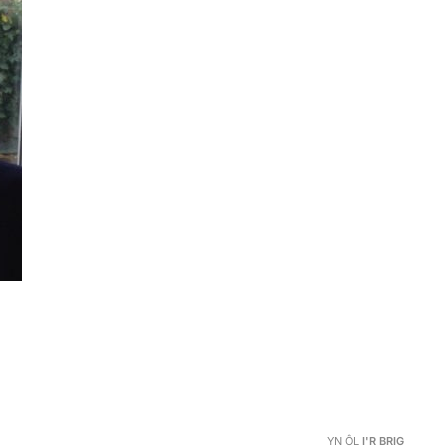
YN ÔL
I'R BRIG