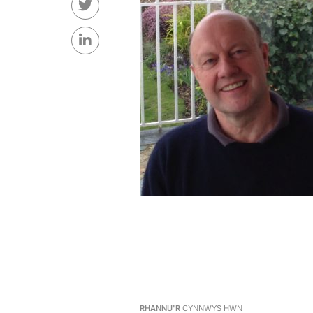
RHANNU'R
CYNNWYS HWN