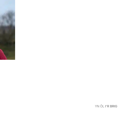
YN ÔL
I'R BRIG