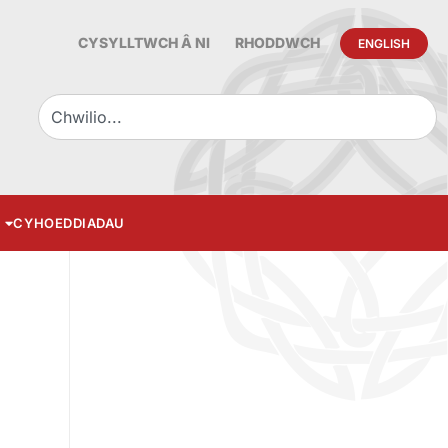
CYSYLLTWCH Â NI
RHODDWCH
ENGLISH
CYHOEDDIADAU