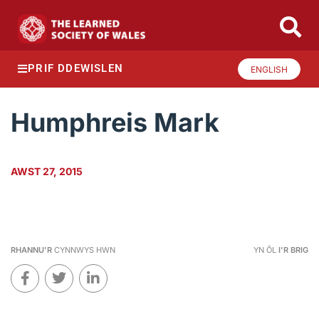
PRIF DDEWISLEN
ENGLISH
Humphreis Mark
AWST 27, 2015
RHANNU'R
CYNNWYS HWN
YN ÔL
I'R BRIG