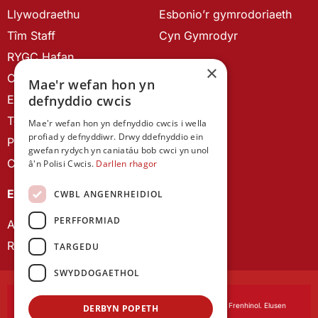
Llywodraethu
Esbonio’r gymrodoriaeth
Tîm Staff
Cyn Gymrodyr
RYGC Hafan
×
Canllawiau brandio
Mae'r wefan hon yn
Ein Hanes
defnyddio cwcis
Telerau ac Amodau
Mae'r wefan hon yn defnyddio cwcis i wella
profiad y defnyddiwr. Drwy ddefnyddio ein
Polisi Preifatrwydd
gwefan rydych yn caniatáu bob cwci yn unol
Cysylltu â ni
â'n Polisi Cwcis.
Darllen rhagor
EIN CYHOEDDIADAU
CWBL ANGENRHEIDIOL
PERFFORMIAD
Astudiaethau Cymreig
Rhwydwaith Ymchwil Gyrfa Cynnar
TARGEDU
SWYDDOGAETHOL
Cymdeithas Ddysgedig Cymru
, corfforedig drwy Siarter Frenhinol. Elusen
DERBYN POPETH
Cofrestredig Rhif 1168622.