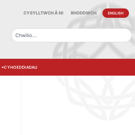
CYSYLLTWCH Â NI
RHODDWCH
ENGLISH
CYHOEDDIADAU