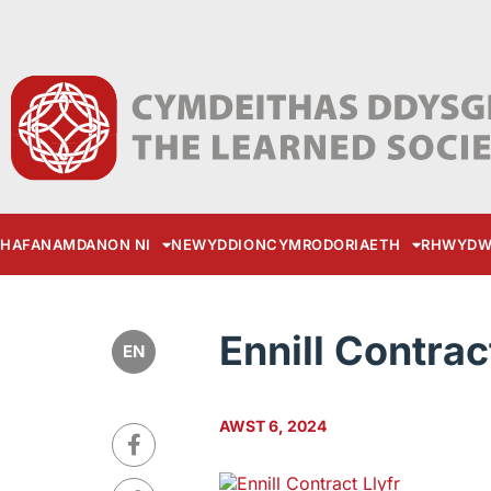
HAFAN
AMDANON NI
NEWYDDION
CYMRODORIAETH
RHWYDW
Ennill Contrac
EN
AWST 6, 2024