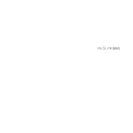
YN ÔL
I'R BRIG