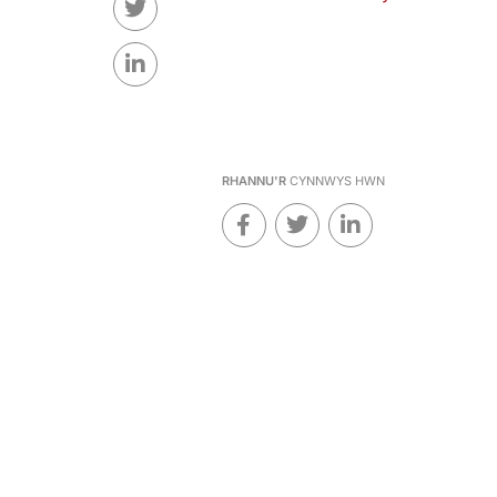
RHANNU'R
CYNNWYS HWN