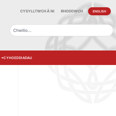
CYSYLLTWCH Â NI
RHODDWCH
ENGLISH
CYHOEDDIADAU