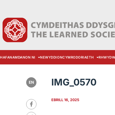
HAFAN
AMDANON NI
NEWYDDION
CYMRODORIAETH
RHWYDW
IMG_0570
EN
EBRILL 16, 2025