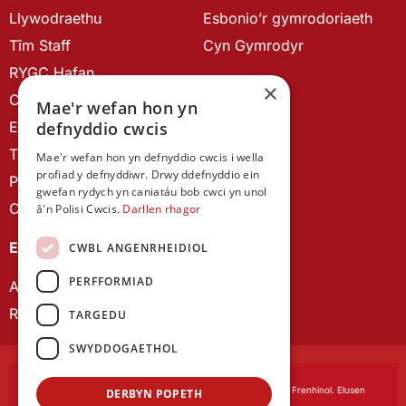
Llywodraethu
Esbonio’r gymrodoriaeth
Tîm Staff
Cyn Gymrodyr
RYGC Hafan
×
Canllawiau brandio
Mae'r wefan hon yn
Ein Hanes
defnyddio cwcis
Telerau ac Amodau
Mae'r wefan hon yn defnyddio cwcis i wella
profiad y defnyddiwr. Drwy ddefnyddio ein
Polisi Preifatrwydd
gwefan rydych yn caniatáu bob cwci yn unol
Cysylltu â ni
â'n Polisi Cwcis.
Darllen rhagor
EIN CYHOEDDIADAU
CWBL ANGENRHEIDIOL
PERFFORMIAD
Astudiaethau Cymreig
Rhwydwaith Ymchwil Gyrfa Cynnar
TARGEDU
SWYDDOGAETHOL
Cymdeithas Ddysgedig Cymru
, corfforedig drwy Siarter Frenhinol. Elusen
DERBYN POPETH
Cofrestredig Rhif 1168622.