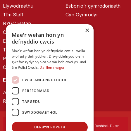
Llywodraethu
Esbonio’r gymrodoriaeth
Tîm Staff
Cyn Gymrodyr
RYGC Hafan
×
Canllawiau brandio
Mae'r wefan hon yn
Ein Hanes
defnyddio cwcis
Telerau ac Amodau
Mae'r wefan hon yn defnyddio cwcis i wella
profiad y defnyddiwr. Drwy ddefnyddio ein
Polisi Preifatrwydd
gwefan rydych yn caniatáu bob cwci yn unol
Cysylltu â ni
â'n Polisi Cwcis.
Darllen rhagor
EIN CYHOEDDIADAU
CWBL ANGENRHEIDIOL
PERFFORMIAD
Astudiaethau Cymreig
Rhwydwaith Ymchwil Gyrfa Cynnar
TARGEDU
SWYDDOGAETHOL
Cymdeithas Ddysgedig Cymru
, corfforedig drwy Siarter Frenhinol. Elusen
DERBYN POPETH
Cofrestredig Rhif 1168622.