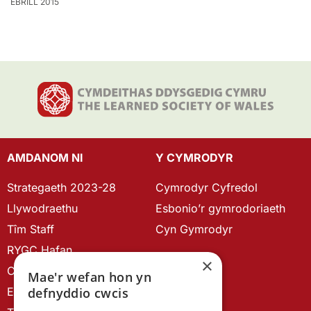
EBRILL 2015
AMDANOM NI
Y CYMRODYR
Strategaeth 2023-28
Cymrodyr Cyfredol
Llywodraethu
Esbonio’r gymrodoriaeth
Tîm Staff
Cyn Gymrodyr
RYGC Hafan
×
Canllawiau brandio
Mae'r wefan hon yn
Ein Hanes
defnyddio cwcis