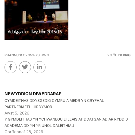
RHANNU'R
CYNNWYS HWN
YN ÔL
I'R BRIG
NEWYDDION DIWEDDARAF
CYMDEITHAS DDYSGEDIG CYMRU A MEDR YN CRYFHAU
PARTNERIAETH HIRDYMOR
Awst 5, 2026
Y GYMDEITHAS YN YCHWANEGU EI LLAIS AT DDATGANIAD AR RYDDID
ACADEMAIDD YN YR UNOL DALEITHIAU
Gorffennaf 28, 2026