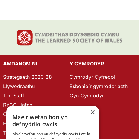
AMDANOM NI
Y CYMRODYR
Strategaeth 2023-28
Cymrodyr Cyfredol
Llywodraethu
Esbonio’r gymrodoriaeth
Tîm Staff
Cyn Gymrodyr
RYGC Hafan
×
Canllawiau brandio
Mae'r wefan hon yn
Ein Hanes
defnyddio cwcis
Telerau ac Amodau
Mae'r wefan hon yn defnyddio cwcis i wella