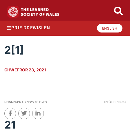
PRIF DDEWISLEN
ENGLISH
2[1]
CHWEFROR 23, 2021
RHANNU'R
CYNNWYS HWN
YN ÔL
I'R BRIG
21