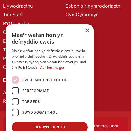
Llywodraethu
Esbonio’r gymrodoriaeth
Tîm Staff
Cyn Gymrodyr
RYGC Hafan
×
Canllawiau brandio
Mae'r wefan hon yn
Ein Hanes
defnyddio cwcis
Telerau ac Amodau
Mae'r wefan hon yn defnyddio cwcis i wella
profiad y defnyddiwr. Drwy ddefnyddio ein
Polisi Preifatrwydd
gwefan rydych yn caniatáu bob cwci yn unol
Cysylltu â ni
â'n Polisi Cwcis.
Darllen rhagor
EIN CYHOEDDIADAU
CWBL ANGENRHEIDIOL
PERFFORMIAD
Astudiaethau Cymreig
Rhwydwaith Ymchwil Gyrfa Cynnar
TARGEDU
SWYDDOGAETHOL
Cymdeithas Ddysgedig Cymru
, corfforedig drwy Siarter Frenhinol. Elusen
DERBYN POPETH
Cofrestredig Rhif 1168622.